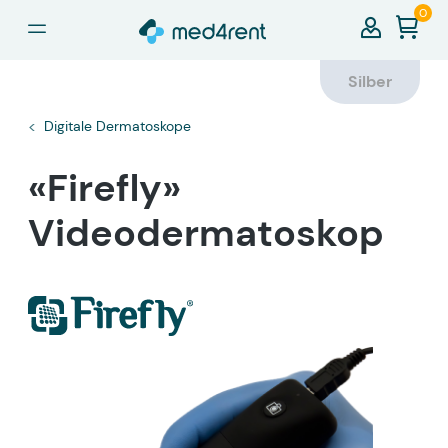
0
alt springen
Silber
Digitale Dermatoskope
«Firefly»
Videodermatoskop