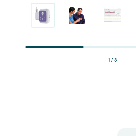
Pulsoximeter Finger
Spirometer
PC-Spirometer
Stethoskope
1
/ 3
Tympanometer
Ultraschallgeräte Handheld
Ultraschallgeräte Mobil
Ultraschallgeräte Stationär
Ultraschallsonden