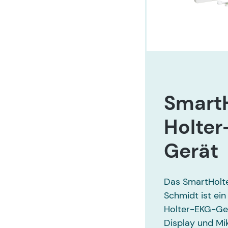
Smart
Holte
Gerät
Das SmartHolte
Schmidt ist ei
Holter-EKG-Ger
Display und Mi