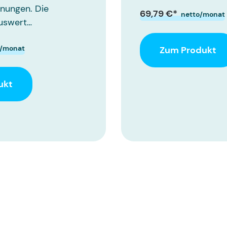
nungen. Die
69,79 €*
netto/monat
Auswert…
o/monat
Zum Produkt
ukt