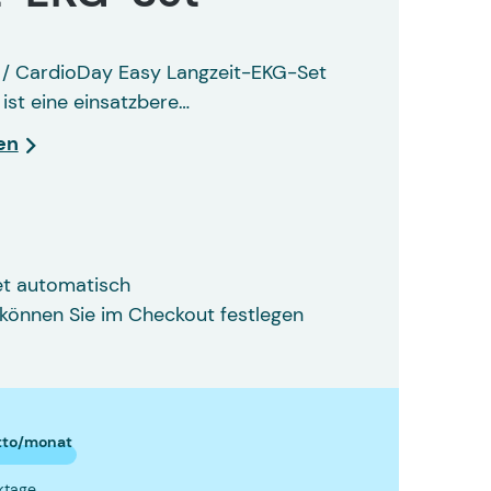
/ CardioDay Easy Langzeit-EKG-Set
ist eine einsatzbere…
en
et automatisch
können Sie im Checkout festlegen
er Rekorder mit Schutzklasse IP43
Mit CardioDay
tto/monat
rktage