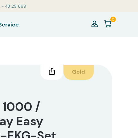
2 - 48 29 669
0
Service
Gold
 1000 /
ay Easy
t-EKG-Set