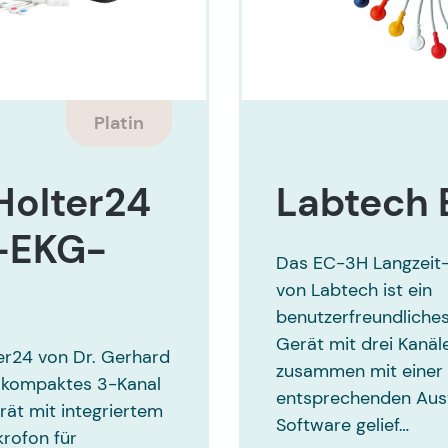
Platin
Holter24
Labtech
r-EKG-
Das EC-3H Langzeit
von Labtech ist ein
benutzerfreundliche
Gerät mit drei Kanäl
r24 von Dr. Gerhard
zusammen mit einer
n kompaktes 3-Kanal
entsprechenden Aus
ät mit integriertem
Software gelief…
krofon für