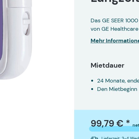
Das GE SEER 1000 
von GE Healthcare 
Mehr Information
Mietdauer
24 Monate, end
Den Mietbeginn 
Kompakter, leicht
99,79 € *
ne
Lieferzeit: 3-4 We