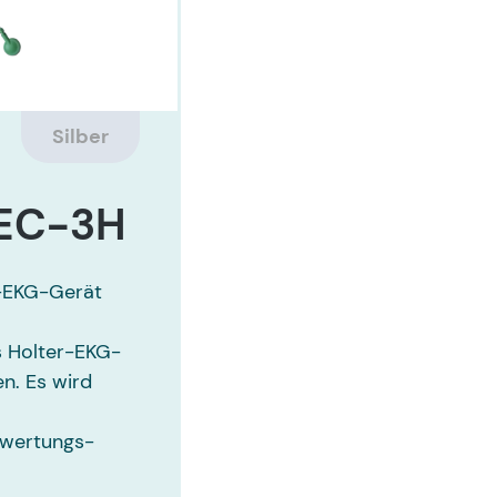
Silber
 EC-3H
-EKG-Gerät
s Holter-EKG-
en. Es wird
wertungs-