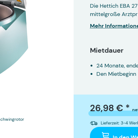
Die Hettich EBA 27
mittelgroße Arztpr
Mehr Information
Mietdauer
24 Monate, end
Den Mietbeginn 
26,98 € *
ne
schwingrotor
Tischzentrifug
Lieferzeit: 3-4 We
In den W