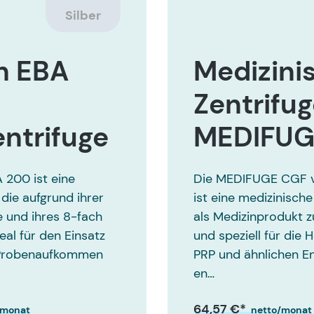
Silber
h EBA
Medizini
Zentrifu
entrifuge
MEDIFUG
 200 ist eine
Die MEDIFUGE CGF vo
 die aufgrund ihrer
ist eine medizinische
 und ihres 8-fach
als Medizinprodukt z
eal für den Einsatz
und speziell für die 
 Probenaufkommen
PRP und ähnlichen 
en…
64,57 €*
/monat
netto/monat