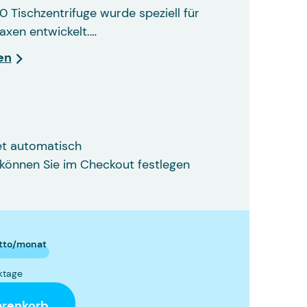
0 Tischzentrifuge wurde speziell für
axen entwickelt.…
en
et automatisch
können Sie im Checkout festlegen
tto/monat
e für bis zu 6 15 ml-Röhrchen
rktage
arenkorb