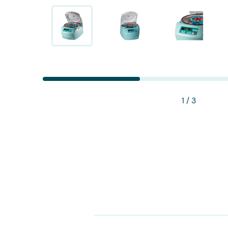
Pulsoximeter Finger
Spirometer
PC-Spirometer
Stethoskope
1
/ 3
Tympanometer
Ultraschallgeräte Handheld
Ultraschallgeräte Mobil
Ultraschallgeräte Stationär
Ultraschallsonden