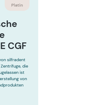
Platin
sche
ge
E CGF
n silfradent
 Zentrifuge, die
ugelassen ist
Herstellung von
Endprodukten