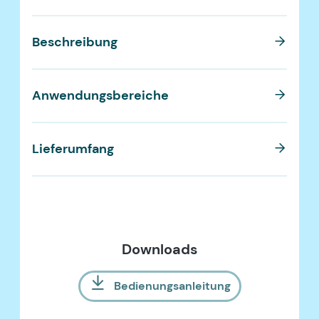
Beschreibung
B
Anwendungsbereiche
A
Lieferumfang
L
Downloads
Bedienungsanleitung