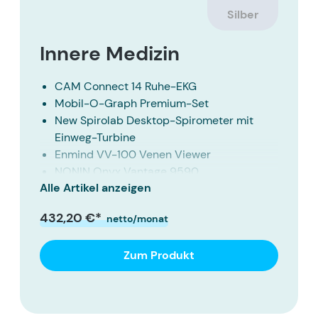
Silber
Innere Medizin
CAM Connect 14 Ruhe-EKG
Mobil-O-Graph Premium-Set
New Spirolab Desktop-Spirometer mit
Einweg-Turbine
Enmind VV-100 Venen Viewer
NONIN Onyx Vantage 9590
Alle Artikel anzeigen
Fingerpulsoximeter
Hettich Zentrifuge EBA 270
432,20 €*
netto/monat
8490 Littmann CORE Digital-Stethoskop
OMRON HBP-1320
Zum Produkt
CoaguChek Pro II System
GE SEER 1000 / CardioDay Easy Langzeit-
EKG-Set
Defibtech AED LifeLine View |