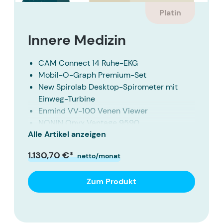
Platin
Innere Medizin
CAM Connect 14 Ruhe-EKG
Mobil-O-Graph Premium-Set
New Spirolab Desktop-Spirometer mit
Einweg-Turbine
Enmind VV-100 Venen Viewer
NONIN Onyx Vantage 9590
Alle Artikel anzeigen
Fingerpulsoximeter
Hettich Zentrifuge EBA 270
1.130,70 €*
netto/monat
8490 Littmann CORE Digital-Stethoskop
OMRON HBP-1320
Zum Produkt
CoaguChek Pro II System
GE SEER 1000 / CardioDay Easy Langzeit-
EKG-Set
Defibtech AED LifeLine View |