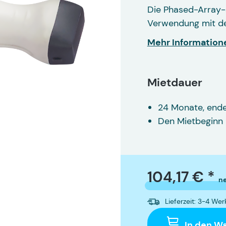
Die Phased-Array-
Verwendung mit de
Mehr Information
Mietdauer
24 Monate, end
Den Mietbeginn 
104,17 € *
n
Lieferzeit: 3-4 We
In den W