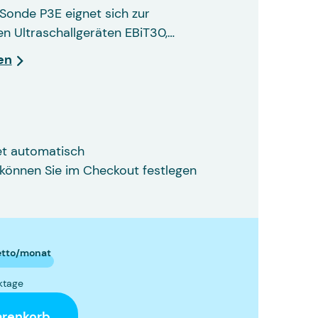
Sonde P3E eignet sich zur
n Ultraschallgeräten EBiT30,…
en
et automatisch
können Sie im Checkout festlegen
etto/monat
rktage
arenkorb