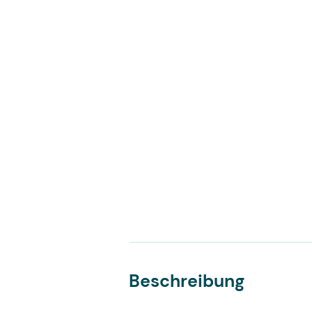
Pulsoximeter Finger
Spirometer
PC-Spirometer
Stethoskope
Tympanometer
Ultraschallgeräte Handheld
Ultraschallgeräte Mobil
Ultraschallgeräte Stationär
Beschreibung
Ultraschallsonden