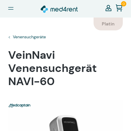
0
alt springen
Platin
Venensuchgeräte
VeinNavi
Venensuchgerät
NAVI-60