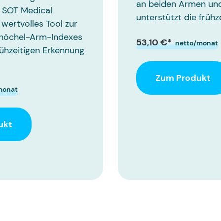
an beiden Armen und
 SOT Medical
unterstützt die frühz
 wertvolles Tool zur
nöchel-Arm-Indexes
53,10 €*
netto/monat
rühzeitigen Erkennung
Zum Produkt
monat
ukt