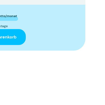
etto/monat
rktage
arenkorb