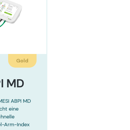
Gold
I MD
 MESI ABPI MD
cht eine
hnelle
l-Arm-Index