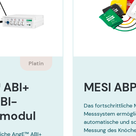
Platin
 ABI+
MESI ABP
BI-
Das fortschrittliche
zmodul
Messsystem ermögli
automatische und sc
Messung des Knöche
tliche AngE™ ABI+