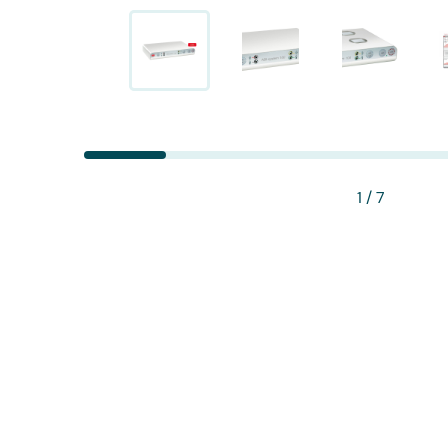
Pulsoximeter Finger
Spirometer
PC-Spirometer
Stethoskope
1
/ 7
Tympanometer
Ultraschallgeräte Handheld
Ultraschallgeräte Mobil
Ultraschallgeräte Stationär
Ultraschallsonden