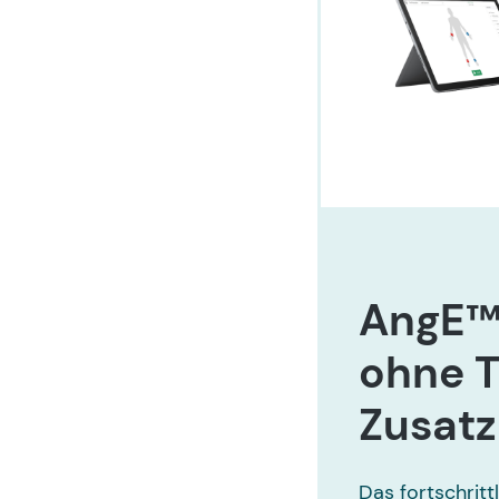
AngE™
ohne T
Zusat
Das fortschrit