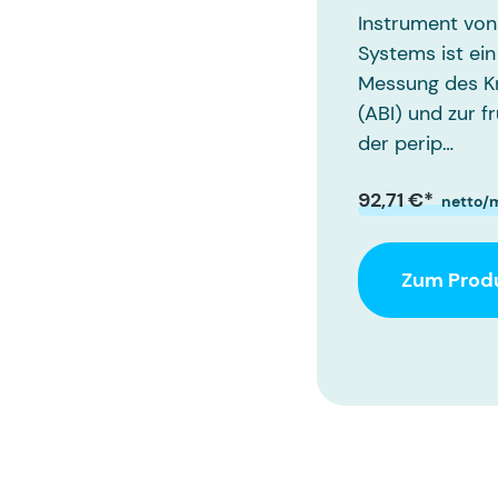
Instrument von
Systems ist ein
Messung des K
(ABI) und zur f
der perip…
92,71 €*
netto/
Zum Prod