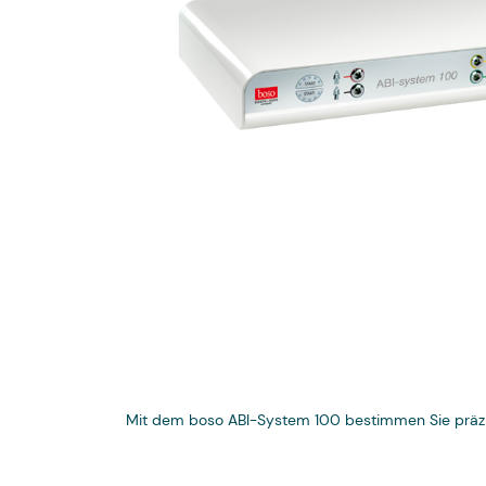
Digitale Dermatoskope
Zentrifugen
EKG-Geräte
Fetalmonitore
Gefäßdoppler
Langzeit-EKG
Langzeitblutdruckmessung
Medizinische Monitore
Otoskope
Mit dem boso ABI-System 100 bestimmen Sie präz
Pulsoximeter Handheld