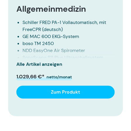
Allgemeinmedizin
Schiller FRED PA-1 Vollautomatisch, mit
FreeCPR (deutsch)
GE MAC 600 EKG-System
boso TM 2450
NDD EasyOne Air Spirometer
SonoScape S11 Plus Ultraschallsystem
Alle Artikel anzeigen
ohne Akku
Veinlite LEDX
1.029,66 €*
netto/monat
Bluetooth-Fingerpulsoximeter SB210 mit
Arteriosklerose-Erkennung
Zum Produkt
Hettich EBA 200 Kleinzentrifuge
6200 - Littmann Stem-Edition Cardiology
IV
OMRON HBP-1120 Blutdruckmessgerät
CoaguChek INRange