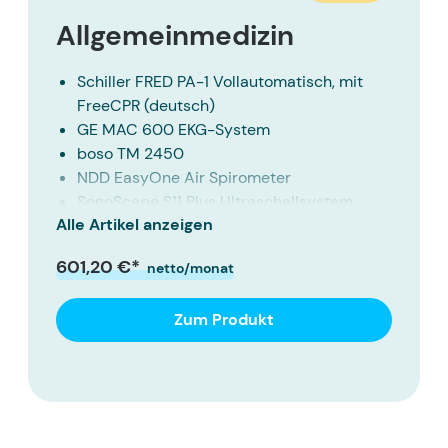
Allgemeinmedizin
Schiller FRED PA-1 Vollautomatisch, mit
FreeCPR (deutsch)
GE MAC 600 EKG-System
boso TM 2450
NDD EasyOne Air Spirometer
SonoScape S11 Plus Ultraschallsystem
Alle Artikel anzeigen
ohne Akku
Veinlite LEDX
601,20 €*
netto/monat
Bluetooth-Fingerpulsoximeter SB210 mit
Arteriosklerose-Erkennung
Zum Produkt
Hettich EBA 200 Kleinzentrifuge
6200 - Littmann Stem-Edition Cardiology
IV
OMRON HBP-1120 Blutdruckmessgerät
CoaguChek INRange