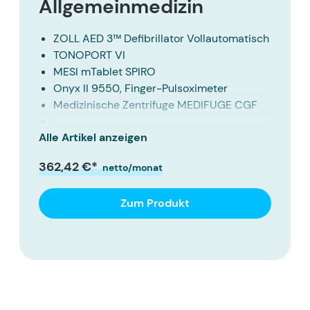
Allgemeinmedizin
ZOLL AED 3™ Defibrillator Vollautomatisch
TONOPORT VI
MESI mTablet SPIRO
Onyx II 9550, Finger-Pulsoximeter
Medizinische Zentrifuge MEDIFUGE CGF
Alle Artikel anzeigen
Welch Allyn Connex ProBP 3400
MicroINR Gerinnungsmessgerät
362,42 €*
netto/monat
XBit 80 Farbdoppler-Ultraschallsystem
Zum Produkt
VeinNavi Venensuchgerät NAVI-60