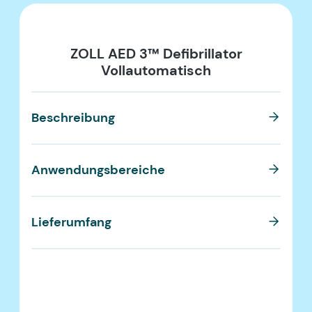
ZOLL AED 3™ Defibrillator
Vollautomatisch
B
Beschreibung
A
Anwendungsbereiche
L
Lieferumfang