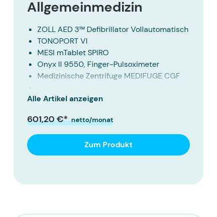
Allgemeinmedizin
ZOLL AED 3™ Defibrillator Vollautomatisch
TONOPORT VI
MESI mTablet SPIRO
Onyx II 9550, Finger-Pulsoximeter
Medizinische Zentrifuge MEDIFUGE CGF
Alle Artikel anzeigen
Welch Allyn Connex ProBP 3400
MicroINR Gerinnungsmessgerät
601,20 €*
netto/monat
XBit 80 Farbdoppler-Ultraschallsystem
Zum Produkt
VeinNavi Venensuchgerät NAVI-60