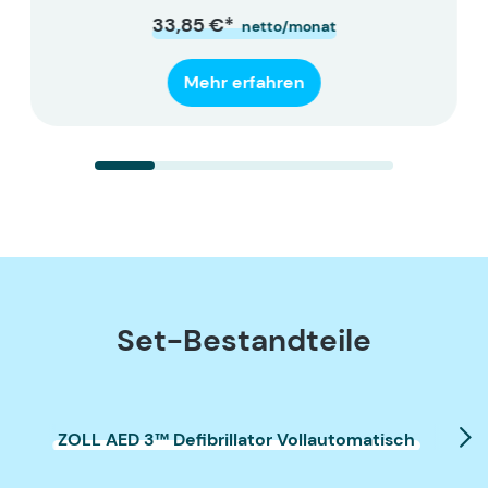
33,85 €*
netto/monat
Mehr erfahren
Set-Bestandteile
ZOLL AED 3™ Defibrillator Vollautomatisch
TONO